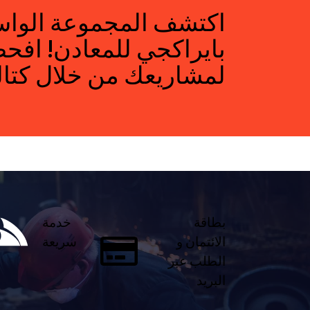
اكتشف المجموعة الوا
بايراكجي للمعادن! اف
لمشاريعك من خلال كتالو
بطاقة
خدمة
الائتمان و
سريعة
الطلب عبر
البريد