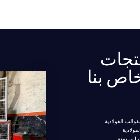
تجات
خاص بنا
والب الفولاذية
فولاذية
 المرتفعة