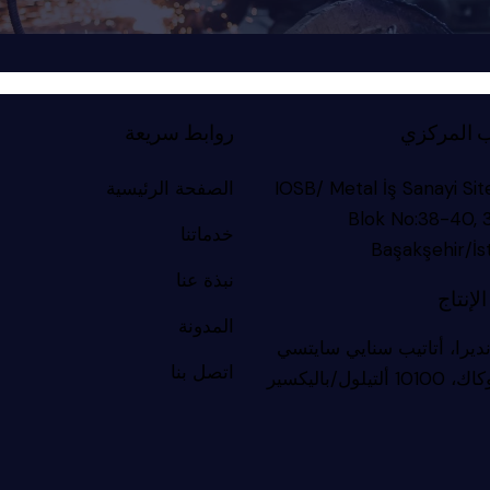
 المركزي
روابط سريعة
IOSB/ Metal İş Sanayi Sit
الصفحة الرئيسية
Blok No:38-40,
خدماتنا
Başakşehir/İs
نبذة عنا
لإنتاج
المدونة
نديرا، أتاتيب سنايي سايتسي
اتصل بنا