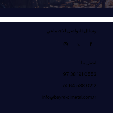
وسائل التواصل الاجتماعي
اتصل بنا
0553 191 38 97
0212 588 64 74
info@bayrakcimetal.com.tr