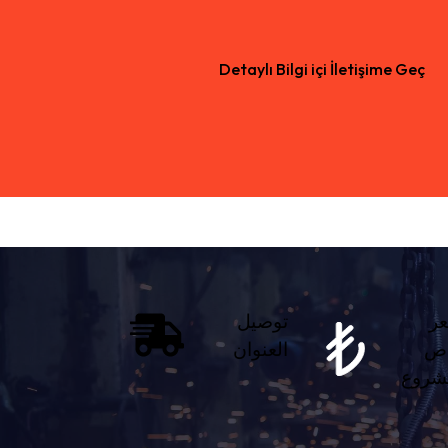
Detaylı Bilgi içi İletişime Geç
ر
توصيل
اص
العنوان
شروع