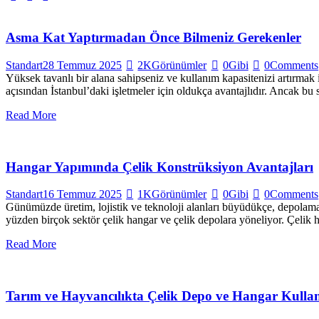
Asma Kat Yaptırmadan Önce Bilmeniz Gerekenler
Standart
28 Temmuz 2025
2K
Görünümler
0
Gibi
0
Comments
Yüksek tavanlı bir alana sahipseniz ve kullanım kapasitenizi artırmak
açısından İstanbul’daki işletmeler için oldukça avantajlıdır. Ancak 
Read More
Hangar Yapımında Çelik Konstrüksiyon Avantajları
Standart
16 Temmuz 2025
1K
Görünümler
0
Gibi
0
Comments
Günümüzde üretim, lojistik ve teknoloji alanları büyüdükçe, depolama i
yüzden birçok sektör çelik hangar ve çelik depolara yöneliyor. Çelik 
Read More
Tarım ve Hayvancılıkta Çelik Depo ve Hangar Kulla