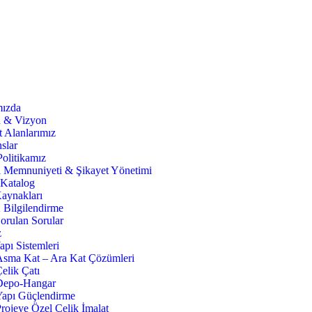
ızda
 & Vizyon
t Alanlarımız
slar
Politikamız
i Memnuniyeti & Şikayet Yönetimi
 Katalog
Kaynakları
ilgilendirme
orulan Sorular
z
apı Sistemleri
Asma Kat – Ara Kat Çözümleri
elik Çatı
Depo-Hangar
Yapı Güçlendirme
rojeye Özel Çelik İmalat