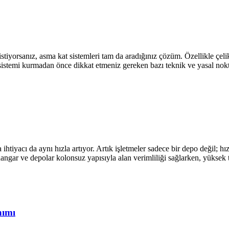
 istiyorsanız, asma kat sistemleri tam da aradığınız çözüm. Özellikle çe
bu sistemi kurmadan önce dikkat etmeniz gereken bazı teknik ve yasal n
htiyacı da aynı hızla artıyor. Artık işletmeler sadece bir depo değil; h
hangar ve depolar kolonsuz yapısıyla alan verimliliği sağlarken, yüksek
nımı