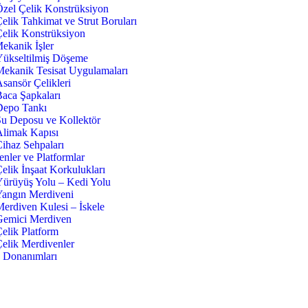
Özel Çelik Konstrüksiyon
elik Tahkimat ve Strut Boruları
Çelik Konstrüksiyon
ekanik İşler
Yükseltilmiş Döşeme
Mekanik Tesisat Uygulamaları
sansör Çelikleri
Baca Şapkaları
Depo Tankı
Su Deposu ve Kollektör
Alimak Kapısı
ihaz Sehpaları
nler ve Platformlar
elik İnşaat Korkulukları
Yürüyüş Yolu – Kedi Yolu
Yangın Merdiveni
erdiven Kulesi – İskele
Gemici Merdiven
elik Platform
Çelik Merdivenler
e Donanımları