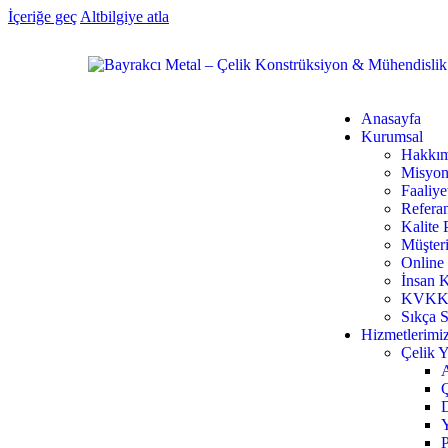
İçeriğe geç
Altbilgiye atla
Anasayfa
Kurumsal
Hakkım
Misyon
Faaliye
Referan
Kalite 
Müşter
Online
İnsan 
KVKK B
Sıkça S
Hizmetlerimi
Çelik Y
Ç
P