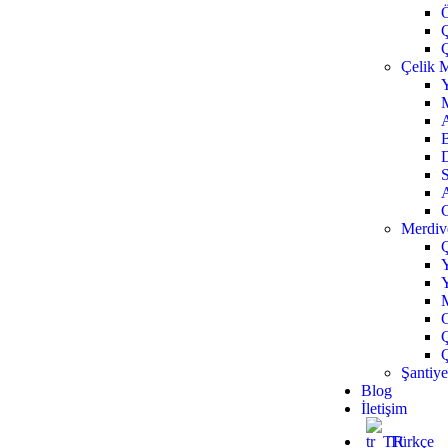
Ç
Çelik M
A
C
Merdive
Ç
M
Ç
Şantiy
Blog
İletişim
Türkçe