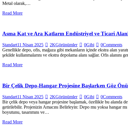
Metal olarak,…
Read More
Asma Kat ve Ara Katların Endüstriyel ve Ticari Alan
Standart
11 Nisan 2025
2K
Görünümler
0
Gibi
0
Comments
Genellikle depo, ofis, mağaza gibi mekanların içinde ekstra alan yaratma
şekilde kullanmalarını ve ekstra depolama alanı sağlar. Ofis alanını gen
Read More
Bir Çelik Depo-Hangar Projesine Başlarken Göz Ön
Standart
11 Nisan 2025
2K
Görünümler
0
Gibi
0
Comments
Bir çelik depo veya hangar projesine başlamak, özellikle bu alanda d
getirilebilir. Projenizin Amacını Belirleyin: Depo mu yoksa hangar mı
boyutunu, tasarımını ve…
Read More