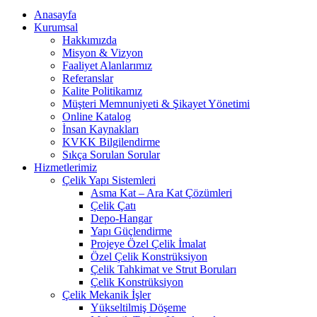
Anasayfa
Kurumsal
Hakkımızda
Misyon & Vizyon
Faaliyet Alanlarımız
Referanslar
Kalite Politikamız
Müşteri Memnuniyeti & Şikayet Yönetimi
Online Katalog
İnsan Kaynakları
KVKK Bilgilendirme
Sıkça Sorulan Sorular
Hizmetlerimiz
Çelik Yapı Sistemleri
Asma Kat – Ara Kat Çözümleri
Çelik Çatı
Depo-Hangar
Yapı Güçlendirme
Projeye Özel Çelik İmalat
Özel Çelik Konstrüksiyon
Çelik Tahkimat ve Strut Boruları
Çelik Konstrüksiyon
Çelik Mekanik İşler
Yükseltilmiş Döşeme