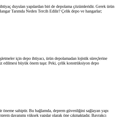
ok ihtiyaç duyulan yapılardan biri de depolama çözümleridir. Gerek ürün
 Hangar Tarımda Neden Tercih Edilir? Çelik depo ve hangarlar;
etmeler için depo ihtiyacı, ürün depolamadan lojistik süreçlerine
aliz edilmesi büyük önem taşır. Peki, çelik konstrüksiyon depo
k bir öneme sahiptir. Bu bağlamda, deprem güvenliğini sağlayan yapı
 deprem dayanımı yüksek yapılar olarak öne çıkmaktadır. Bayrakcı