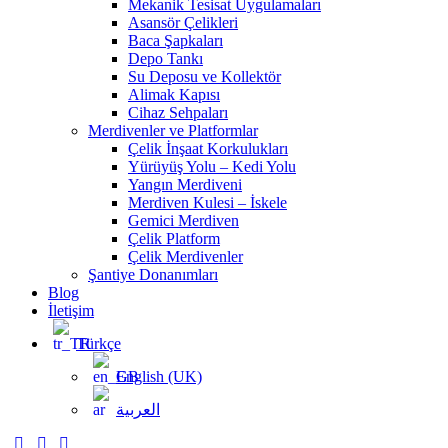
Mekanik Tesisat Uygulamaları
Asansör Çelikleri
Baca Şapkaları
Depo Tankı
Su Deposu ve Kollektör
Alimak Kapısı
Cihaz Sehpaları
Merdivenler ve Platformlar
Çelik İnşaat Korkulukları
Yürüyüş Yolu – Kedi Yolu
Yangın Merdiveni
Merdiven Kulesi – İskele
Gemici Merdiven
Çelik Platform
Çelik Merdivenler
Şantiye Donanımları
Blog
İletişim
Türkçe
English (UK)
العربية