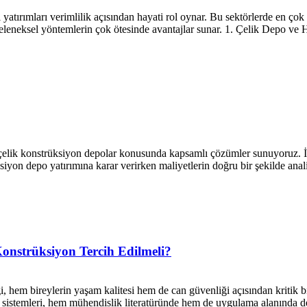
 yatırımları verimlilik açısından hayati rol oynar. Bu sektörlerde en ç
eleneksel yöntemlerin çok ötesinde avantajlar sunar. 1. Çelik Depo ve
çelik konstrüksiyon depolar konusunda kapsamlı çözümler sunuyoruz. İşl
üksiyon depo yatırımına karar verirken maliyetlerin doğru bir şekilde an
Konstrüksiyon Tercih Edilmeli?
iği, hem bireylerin yaşam kalitesi hem de can güvenliği açısından kriti
on sistemleri, hem mühendislik literatüründe hem de uygulama alanında