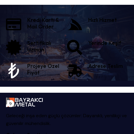
Kredi Kartı &
Hızlı Hizmet
Mail Order
Sertifikalı
Yerinde Keşif
Uzman
Projeye Özel
Adrese Teslim
Fiyat
Geleceği inşa eden güçlü çözümler: Dayanıklı, yenilikçi ve
güvenilir mühendislik.