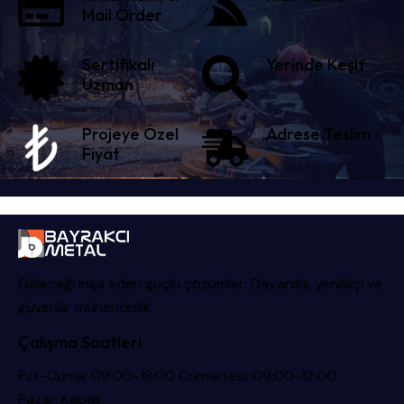
Mail Order
Sertifikalı
Yerinde Keşif
Uzman
Projeye Özel
Adrese Teslim
Fiyat
Geleceği inşa eden güçlü çözümler: Dayanıklı, yenilikçi ve
güvenilir mühendislik.
Çalışma Saatleri
Pzt-Cuma: 09:00-18:00 Cumartesi: 09:00-12:00
Pazar: Kapalı