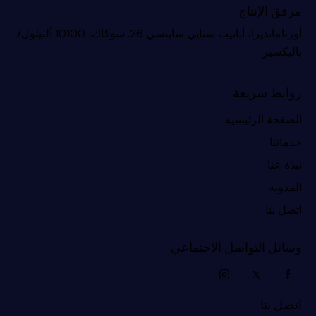
مرفق الإنتاج
أورتامانديرا، أتاتيب سنايي سايتسي 26. سوكاك، 10100 ألتيلول/
باليكسير
روابط سريعة
الصفحة الرئيسية
خدماتنا
نبذة عنا
المدونة
اتصل بنا
وسائل التواصل الاجتماعي
اتصل بنا