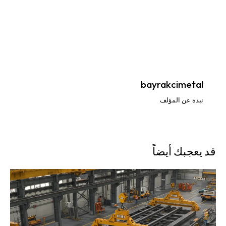
bayrakcimetal
نبذة عن المؤلف
قد يعجبك أيضاً