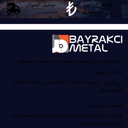
السعر الخاص
توصيل العنوان
بالمشروع
حلول قوية تبني المستقبل: هندسة متينة ومبتكرة وموثوقة.
ساعات العمل
من الإثنين - الجمعة: 09:00 - 18:00 السبت: 09:00-12:00
السوق مغلق
المكتب المركزي
IOSB/ Metal İş Sanayi Sitesi 12A Blok No:38-40, 34306
Başakşehir/İstanbul