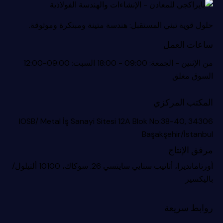
حلول قوية تبني المستقبل: هندسة متينة ومبتكرة وموثوقة.
ساعات العمل
من الإثنين - الجمعة: 09:00 - 18:00 السبت: 09:00-12:00
السوق مغلق
المكتب المركزي
IOSB/ Metal İş Sanayi Sitesi 12A Blok No:38-40, 34306
Başakşehir/İstanbul
مرفق الإنتاج
أورتامانديرا، أتاتيب سنايي سايتسي 26. سوكاك، 10100 ألتيلول/
باليكسير
روابط سريعة