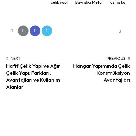
çelik yapı
Bayrakcı Metal
asma kat
NEXT
PREVIOUS
Hafif Çelik Yapı ve Ağır
Hangar Yapımında Çelik
Çelik Yapı: Farkları,
Konstrüksiyon
Avantajları ve Kullanım
Avantajları
Alanları