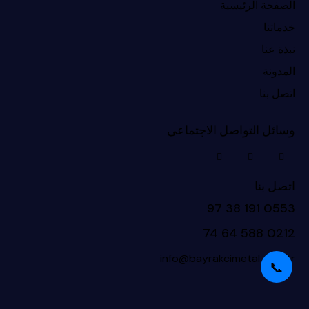
الصفحة الرئيسية
خدماتنا
نبذة عنا
المدونة
اتصل بنا
وسائل التواصل الاجتماعي
اتصل بنا
0553 191 38 97
0212 588 64 74
info@bayrakcimetal.com.tr
📞