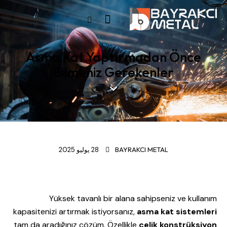
Asma Kat Yaptırmadan Önce
Bilmeniz Gerekenler
قياسي
BAYRAKCI METAL
28 يوليو 2025
Yüksek tavanlı bir alana sahipseniz ve kullanım
kapasitenizi artırmak istiyorsanız,
asma kat
sistemleri
tam da aradığınız çözüm. Özellikle
çelik konstrüksiyon