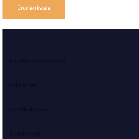
Ürünleri İncele
Kredi Kartı & Mail Order
Hızlı Hizmet
Sertifikalı Uzman
Yerinde Keşif