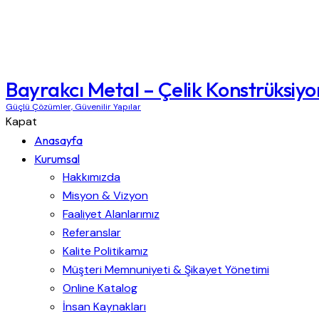
Bayrakcı Metal – Çelik Konstrüksiyo
Güçlü Çözümler, Güvenilir Yapılar
Kapat
Anasayfa
Kurumsal
Hakkımızda
Misyon & Vizyon
Faaliyet Alanlarımız
Referanslar
Kalite Politikamız
Müşteri Memnuniyeti & Şikayet Yönetimi
Online Katalog
İnsan Kaynakları