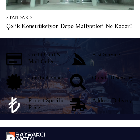
STANDARD
Çelik Konstrüksiyon Depo Maliyetleri Ne Kadar?
Credit Card &
Fast Service
Mail Order
Certified Expert
On-site Discovery
Project Specific
Address Delivery
Price