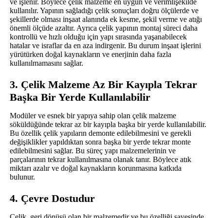
ve işlenir. Böylece çelik malzeme en uygun ve verimlişekilde
kullanılır. Yapının sağladığı çelik sonuçları doğru ölçülerde ve
şekillerde olması inşaat alanında ek kesme, şekil verme ve atığı
önemli ölçüde azaltır. Ayrıca çelik yapının montaj süreci daha
kontrollü ve hızlı olduğu için yapı sırasında yaşanabilecek
hatalar ve israflar da en aza indirgenir. Bu durum inşaat işlerini
yürütürken doğal kaynakların ve enerjinin daha fazla
kullanılmamasını sağlar.
3. Çelik Malzeme Az Bir Kayıpla Tekrar
Başka Bir Yerde Kullanılabilir
Modüler ve esnek bir yapıya sahip olan çelik malzeme
söküldüğünde tekrar az bir kayıpla başka bir yerde kullanılabilir.
Bu özellik çelik yapıların demonte edilebilmesini ve gerekli
değişiklikler yapıldıktan sonra başka bir yerde tekrar monte
edilebilmesini sağlar. Bu süreç yapı malzemelerinin ve
parçalarının tekrar kullanılmasına olanak tanır. Böylece atık
miktarı azalır ve doğal kaynakların korunmasına katkıda
bulunur.
4. Çevre Dostudur
Çelik, geri dönüşü olan bir malzemedir ve bu özelliği sayesinde