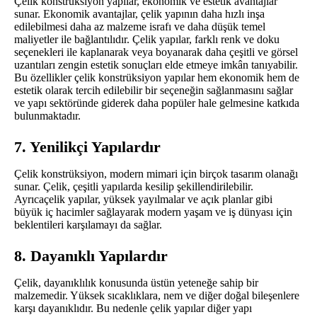
Çelik konstrüksiyon yapılar, ekonomik ve estetik avantajlar
sunar. Ekonomik avantajlar, çelik yapının daha hızlı inşa
edilebilmesi daha az malzeme israfı ve daha düşük temel
maliyetler ile bağlantılıdır. Çelik yapılar, farklı renk ve doku
seçenekleri ile kaplanarak veya boyanarak daha çeşitli ve görsel
uzantıları zengin estetik sonuçları elde etmeye imkân tanıyabilir.
Bu özellikler çelik konstrüksiyon yapılar hem ekonomik hem de
estetik olarak tercih edilebilir bir seçeneğin sağlanmasını sağlar
ve yapı sektöründe giderek daha popüler hale gelmesine katkıda
bulunmaktadır.
7. Yenilikçi Yapılardır
Çelik konstrüksiyon, modern mimari için birçok tasarım olanağı
sunar. Çelik, çeşitli yapılarda kesilip şekillendirilebilir.
Ayrıcaçelik yapılar, yüksek yayılmalar ve açık planlar gibi
büyük iç hacimler sağlayarak modern yaşam ve iş dünyası için
beklentileri karşılamayı da sağlar.
8. Dayanıklı Yapılardır
Çelik, dayanıklılık konusunda üstün yeteneğe sahip bir
malzemedir. Yüksek sıcaklıklara, nem ve diğer doğal bileşenlere
karşı dayanıklıdır. Bu nedenle çelik yapılar diğer yapı