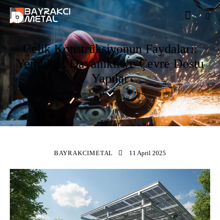
Çelik Konstrüksiyonun Faydaları:
Yenilikçi, Dayanıklı ve Çevre Dostu
Yapılar
STANDARD
BAYRAKCIMETAL
11 April 2025