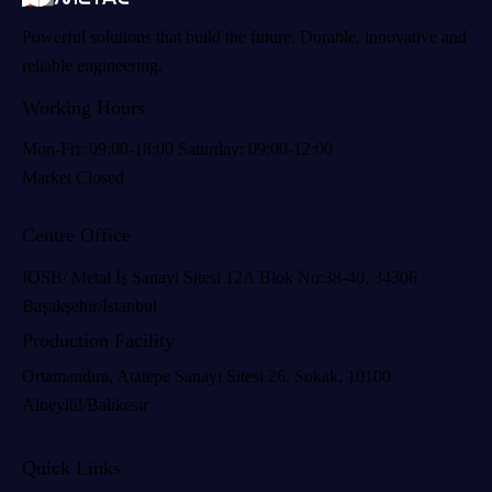
Powerful solutions that build the future: Durable, innovative and
reliable engineering.
Working Hours
Mon-Fri: 09:00-18:00 Saturday: 09:00-12:00
Market Closed
Centre Office
IOSB/ Metal İş Sanayi Sitesi 12A Blok No:38-40, 34306
Başakşehir/İstanbul
Production Facility
Ortamandıra, Atatepe Sanayi Sitesi 26. Sokak, 10100
Altıeylül/Balıkesir
Quick Links