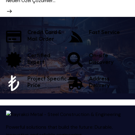
Neden Özel Çözümler…
Credit Card &
Fast Service
Mail Order
Certified
On-site
Expert
Discovery
Project Specific
Address
Price
Delivery
Powerful solutions that build the future: Durable,
innovative and reliable engineering.