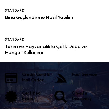
STANDARD
Bina Güçlendirme Nasıl Yapılır?
STANDARD
Tarım ve Hayvancılıkta Çelik Depo ve
Hangar Kullanımı
Credit Card &
Fast Service
Mail Order
Certified
On-site
Expert
Discovery