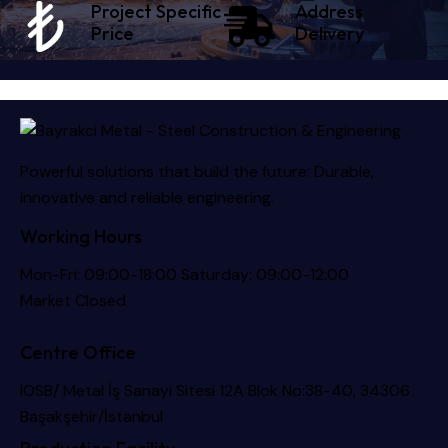
Project Specific
Address
Price
Delivery
Powerful solutions that build the future: Durable,
innovative and reliable engineering.
Working Hours
Mon-Fri: 09:00-18:00 Saturday: 09:00-12:00
Market Closed
Centre Office
IOSB/ Metal İş Sanayi Sitesi 12A Blok No:38-40, 34306
Başakşehir/İstanbul