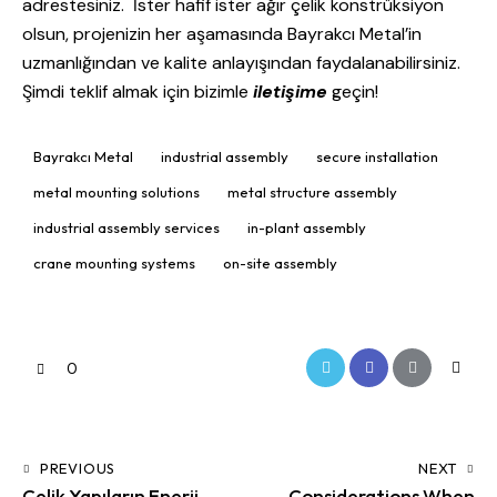
adrestesiniz. İster hafif ister ağır çelik konstrüksiyon
olsun, projenizin her aşamasında Bayrakcı Metal’in
uzmanlığından ve kalite anlayışından faydalanabilirsiniz.
Şimdi teklif almak için bizimle
iletişime
geçin!
Bayrakcı Metal
industrial assembly
secure installation
metal mounting solutions
metal structure assembly
industrial assembly services
in-plant assembly
crane mounting systems
on-site assembly
0
PREVIOUS
NEXT
Çelik Yapıların Enerji
Considerations When